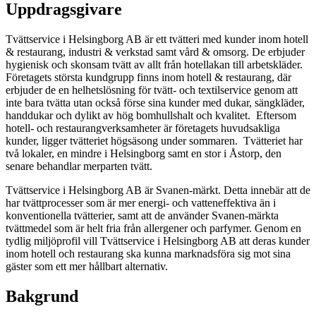
Uppdragsgivare
Tvättservice i Helsingborg AB är ett tvätteri med kunder inom hotell
& restaurang, industri & verkstad samt vård & omsorg. De erbjuder
hygienisk och skonsam tvätt av allt från hotellakan till arbetskläder.
Företagets största kundgrupp finns inom hotell & restaurang, där
erbjuder de en helhetslösning för tvätt- och textilservice genom att
inte bara tvätta utan också förse sina kunder med dukar, sängkläder,
handdukar och dylikt av hög bomhullshalt och kvalitet. Eftersom
hotell- och restaurangverksamheter är företagets huvudsakliga
kunder, ligger tvätteriet högsäsong under sommaren. Tvätteriet har
två lokaler, en mindre i Helsingborg samt en stor i Åstorp, den
senare behandlar merparten tvätt.
Tvättservice i Helsingborg AB är Svanen-märkt. Detta innebär att de
har tvättprocesser som är mer energi- och vatteneffektiva än i
konventionella tvätterier, samt att de använder Svanen-märkta
tvättmedel som är helt fria från allergener och parfymer. Genom en
tydlig miljöprofil vill Tvättservice i Helsingborg AB att deras kunder
inom hotell och restaurang ska kunna marknadsföra sig mot sina
gäster som ett mer hållbart alternativ.
Bakgrund