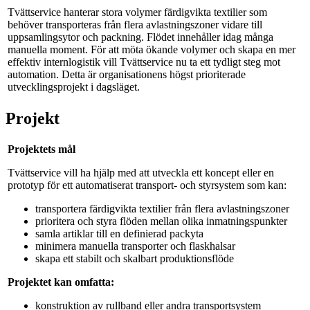
Tvättservice hanterar stora volymer färdigvikta textilier som
behöver transporteras från flera avlastningszoner vidare till
uppsamlingsytor och packning. Flödet innehåller idag många
manuella moment. För att möta ökande volymer och skapa en mer
effektiv internlogistik vill Tvättservice nu ta ett tydligt steg mot
automation. Detta är organisationens högst prioriterade
utvecklingsprojekt i dagsläget.
Projekt
Projektets mål
Tvättservice vill ha hjälp med att utveckla ett koncept eller en
prototyp för ett automatiserat transport- och styrsystem som kan:
transportera färdigvikta textilier från flera avlastningszoner
prioritera och styra flöden mellan olika inmatningspunkter
samla artiklar till en definierad packyta
minimera manuella transporter och flaskhalsar
skapa ett stabilt och skalbart produktionsflöde
Projektet kan omfatta:
konstruktion av rullband eller andra transportsystem