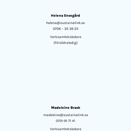
Helena Ensegård
helena@sustainalink.se
0706 – 35 39 25
Verksamhetsledare
(Föräldraledig)
Madeleine Brask
madeleine@sustainalink.se
0701-91 71 41
Verksamhetsledare