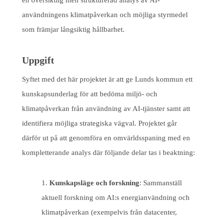
en översiktlig men strukturerad analys av AI-
användningens klimatpåverkan och möjliga styrmedel
som främjar långsiktig hållbarhet.
Uppgift
Syftet med det här projektet är att ge Lunds kommun ett
kunskapsunderlag för att bedöma miljö- och
klimatpåverkan från användning av AI-tjänster samt att
identifiera möjliga strategiska vägval. Projektet går
därför ut på att genomföra en omvärldsspaning med en
kompletterande analys där följande delar tas i beaktning:
Kunskapsläge och forskning
: Sammanställ
aktuell forskning om AI:s energianvändning och
klimatpåverkan (exempelvis från datacenter,