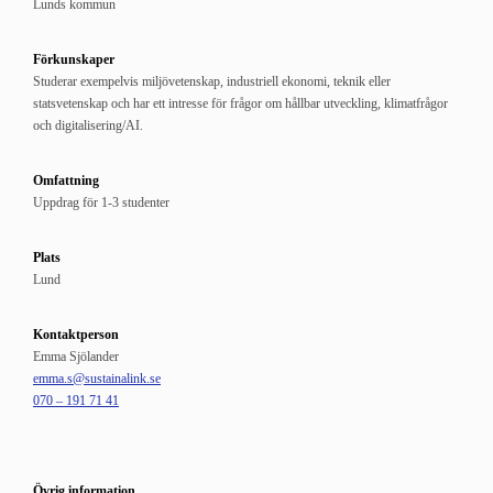
Lunds kommun
Förkunskaper
Studerar exempelvis miljövetenskap, industriell ekonomi, teknik eller
statsvetenskap och har ett intresse för frågor om hållbar utveckling, klimatfrågor
och digitalisering/AI.
Omfattning
Uppdrag för 1-3 studenter
Plats
Lund
Kontaktperson
Emma Sjölander
emma.s@sustainalink.se
070 – 191 71 41
Övrig information