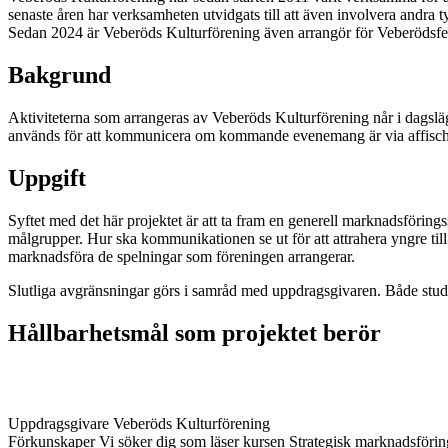
senaste åren har verksamheten utvidgats till att även involvera andra ty
Sedan 2024 är Veberöds Kulturförening även arrangör för Veberödsfes
Bakgrund
Aktiviteterna som arrangeras av Veberöds Kulturförening når i dagslä
används för att kommunicera om kommande evenemang är via affischer
Uppgift
Syftet med det här projektet är att ta fram en generell marknadsföring
målgrupper. Hur ska kommunikationen se ut för att attrahera yngre til
marknadsföra de spelningar som föreningen arrangerar.
Slutliga avgränsningar görs i samråd med uppdragsgivaren. Både stude
Hållbarhetsmål som projektet berör
Uppdragsgivare
Veberöds Kulturförening
Förkunskaper
Vi söker dig som läser kursen Strategisk marknadsförin