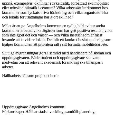
uppnå, exempelvis, ökningar i cykeltrafik, förbättrad skolmobilitet
eller minskad biltrafik i centrum? Vilka arbetssätt återkommer hos
kommuner som lyckats driva förändring och vilka organisatoriska
och lokala förutsättningar har gjort skillnad?
Målet är att ge Ängelholms kommun en tydlig bild av hur andra
kommuner arbetar, vilka åtgärder som har gett positiva resultat, vilka
som inte gjort det och varför — och vilka insatser som är mest
lovande att ta vidare lokalt. Det blir ett konkret beslutsunderlag som
hjälper kommunen att prioritera rätt i sitt fortsatta mobilitetsarbete.
Slutliga avgränsningar görs i samråd med handledare på skolan och
uppdragsgivaren. Både student och uppdragsgivare ska vara
medvetna om att relevant akademisk förankring ska tillämpas i
arbetet.
Hållbarhetsmål som projektet berör
Uppdragsgivare
Ängelholms kommun
Förkunskaper
Hållbar stadsutveckling, samhällsplanering,