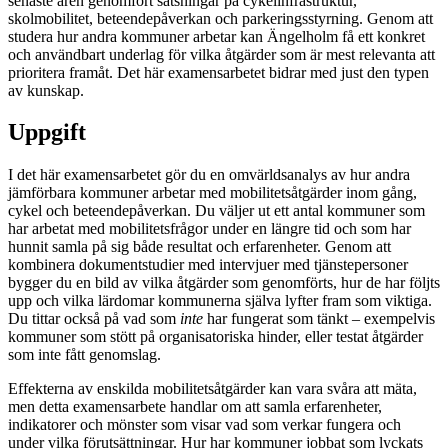
senaste åren genomfört satsningar på cykelinfrastruktur,
skolmobilitet, beteendepåverkan och parkeringsstyrning. Genom att
studera hur andra kommuner arbetar kan Ängelholm få ett konkret
och användbart underlag för vilka åtgärder som är mest relevanta att
prioritera framåt. Det här examensarbetet bidrar med just den typen
av kunskap.
Uppgift
I det här examensarbetet gör du en omvärldsanalys av hur andra
jämförbara kommuner arbetar med mobilitetsåtgärder inom gång,
cykel och beteendepåverkan. Du väljer ut ett antal kommuner som
har arbetat med mobilitetsfrågor under en längre tid och som har
hunnit samla på sig både resultat och erfarenheter. Genom att
kombinera dokumentstudier med intervjuer med tjänstepersoner
bygger du en bild av vilka åtgärder som genomförts, hur de har följts
upp och vilka lärdomar kommunerna själva lyfter fram som viktiga.
Du tittar också på vad som
inte
har fungerat som tänkt – exempelvis
kommuner som stött på organisatoriska hinder, eller testat åtgärder
som inte fått genomslag.
Effekterna av enskilda mobilitetsåtgärder kan vara svåra att mäta,
men detta examensarbete handlar om att samla erfarenheter,
indikatorer och mönster som visar vad som verkar fungera och
under vilka förutsättningar. Hur har kommuner jobbat som lyckats