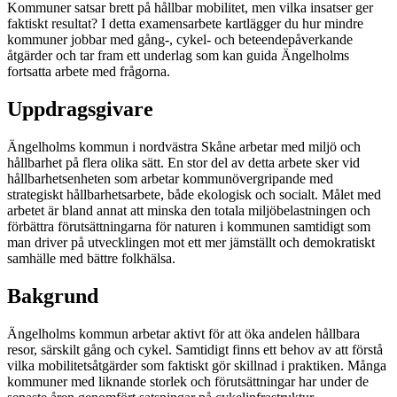
Kommuner satsar brett på hållbar mobilitet, men vilka insatser ger
faktiskt resultat? I detta examensarbete kartlägger du hur mindre
kommuner jobbar med gång-, cykel- och beteendepåverkande
åtgärder och tar fram ett underlag som kan guida Ängelholms
fortsatta arbete med frågorna.
Uppdragsgivare
Ängelholms kommun i nordvästra Skåne arbetar med miljö och
hållbarhet på flera olika sätt. En stor del av detta arbete sker vid
hållbarhetsenheten som arbetar kommunövergripande med
strategiskt hållbarhetsarbete, både ekologisk och socialt. Målet med
arbetet är bland annat att minska den totala miljöbelastningen och
förbättra förutsättningarna för naturen i kommunen samtidigt som
man driver på utvecklingen mot ett mer jämställt och demokratiskt
samhälle med bättre folkhälsa.
Bakgrund
Ängelholms kommun arbetar aktivt för att öka andelen hållbara
resor, särskilt gång och cykel. Samtidigt finns ett behov av att förstå
vilka mobilitetsåtgärder som faktiskt gör skillnad i praktiken. Många
kommuner med liknande storlek och förutsättningar har under de