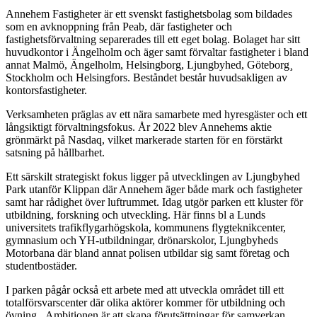
Annehem Fastigheter är ett svenskt fastighetsbolag som bildades
som en avknoppning från Peab, där fastigheter och
fastighetsförvaltning separerades till ett eget bolag. Bolaget har sitt
huvudkontor i Ängelholm och äger samt förvaltar fastigheter i bland
annat Malmö, Ängelholm, Helsingborg, Ljungbyhed, Göteborg¸
Stockholm och Helsingfors. Beståndet består huvudsakligen av
kontorsfastigheter.
Verksamheten präglas av ett nära samarbete med hyresgäster och ett
långsiktigt förvaltningsfokus. År 2022 blev Annehems aktie
grönmärkt på Nasdaq, vilket markerade starten för en förstärkt
satsning på hållbarhet.
Ett särskilt strategiskt fokus ligger på utvecklingen av Ljungbyhed
Park utanför Klippan där Annehem äger både mark och fastigheter
samt har rådighet över luftrummet. Idag utgör parken ett kluster för
utbildning, forskning och utveckling. Här finns bl a Lunds
universitets trafikflygarhögskola, kommunens flygteknikcenter,
gymnasium och YH-utbildningar, drönarskolor, Ljungbyheds
Motorbana där bland annat polisen utbildar sig samt företag och
studentbostäder.
I parken pågår också ett arbete med att utveckla området till ett
totalförsvarscenter där olika aktörer kommer för utbildning och
övning. Ambitionen är att skapa förutsättningar för samverkan