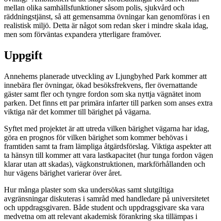
mellan olika samhällsfunktioner såsom polis, sjukvård och
räddningstjänst, så att gemensamma övningar kan genomföras i en
realistisk miljö. Detta är något som redan sker i mindre skala idag,
men som förväntas expandera ytterligare framöver.
Uppgift
Annehems planerade utveckling av Ljungbyhed Park kommer att
innebära fler övningar, ökad besöksfrekvens, fler övernattande
gäster samt fler och tyngre fordon som ska nyttja vägnätet inom
parken. Det finns ett par primära infarter till parken som anses extra
viktiga när det kommer till bärighet på vägarna.
Syftet med projektet är att utreda vilken bärighet vägarna har idag,
göra en prognos för vilken bärighet som kommer behövas i
framtiden samt ta fram lämpliga åtgärdsförslag. Viktiga aspekter att
ta hänsyn till kommer att vara lastkapacitet (hur tunga fordon vägen
klarar utan att skadas), vägkonstruktionen, markförhållanden och
hur vägens bärighet varierar över året.
Hur många plaster som ska undersökas samt slutgiltiga
avgränsningar diskuteras i samråd med handledare på universitetet
och uppdragsgivaren. Både student och uppdragsgivare ska vara
medvetna om att relevant akademisk förankring ska tillämpas i