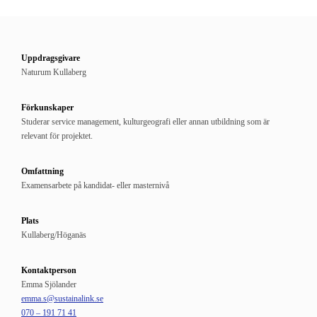
Uppdragsgivare
Naturum Kullaberg
Förkunskaper
Studerar service management, kulturgeografi eller annan utbildning som är
relevant för projektet.
Omfattning
Examensarbete på kandidat- eller masternivå
Plats
Kullaberg/Höganäs
Kontaktperson
Emma Sjölander
emma.s@sustainalink.se
070 – 191 71 41