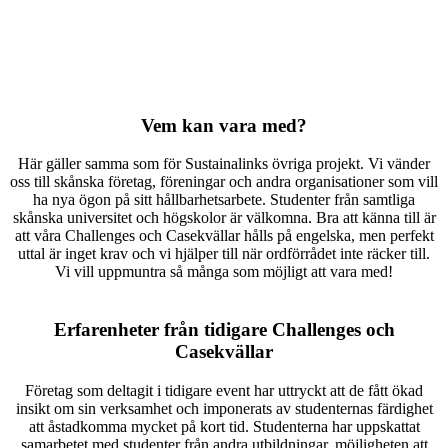
Vem kan vara med?
Här gäller samma som för Sustainalinks övriga projekt. Vi vänder
oss till skånska företag, föreningar och andra organisationer som vill
ha nya ögon på sitt hållbarhetsarbete. Studenter från samtliga
skånska universitet och högskolor är välkomna. Bra att känna till är
att våra Challenges och Casekvällar hålls på engelska, men perfekt
uttal är inget krav och vi hjälper till när ordförrådet inte räcker till.
Vi vill uppmuntra så många som möjligt att vara med!
Erfarenheter från tidigare Challenges och
Casekvällar
Företag som deltagit i tidigare event har uttryckt att de fått ökad
insikt om sin verksamhet och imponerats av studenternas färdighet
att åstadkomma mycket på kort tid. Studenterna har uppskattat
samarbetet med studenter från andra utbildningar, möjligheten att