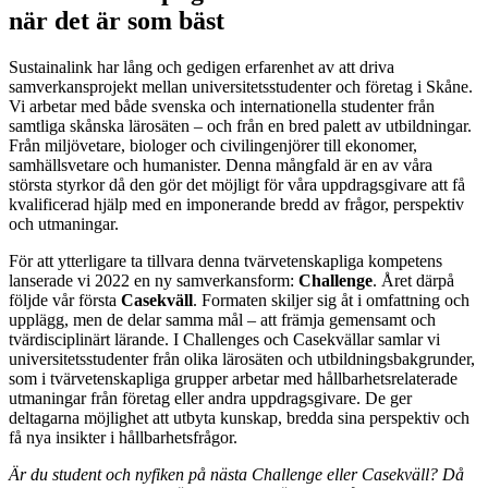
när det är som bäst
Sustainalink har lång och gedigen erfarenhet av att driva
samverkansprojekt mellan universitetsstudenter och företag i Skåne.
Vi arbetar med både svenska och internationella studenter från
samtliga skånska lärosäten – och från en bred palett av utbildningar.
Från miljövetare, biologer och civilingenjörer till ekonomer,
samhällsvetare och humanister. Denna mångfald är en av våra
största styrkor då den gör det möjligt för våra uppdragsgivare att få
kvalificerad hjälp med en imponerande bredd av frågor, perspektiv
och utmaningar.
För att ytterligare ta tillvara denna tvärvetenskapliga kompetens
lanserade vi 2022 en ny samverkansform:
Challenge
. Året därpå
följde vår första
Casekväll
. Formaten skiljer sig åt i omfattning och
upplägg, men de delar samma mål – att främja gemensamt och
tvärdisciplinärt lärande. I Challenges och Casekvällar samlar vi
universitetsstudenter från olika lärosäten och utbildningsbakgrunder,
som i tvärvetenskapliga grupper arbetar med hållbarhetsrelaterade
utmaningar från företag eller andra uppdragsgivare. De ger
deltagarna möjlighet att utbyta kunskap, bredda sina perspektiv och
få nya insikter i hållbarhetsfrågor.
Är du student och nyfiken på nästa Challenge eller Casekväll? Då