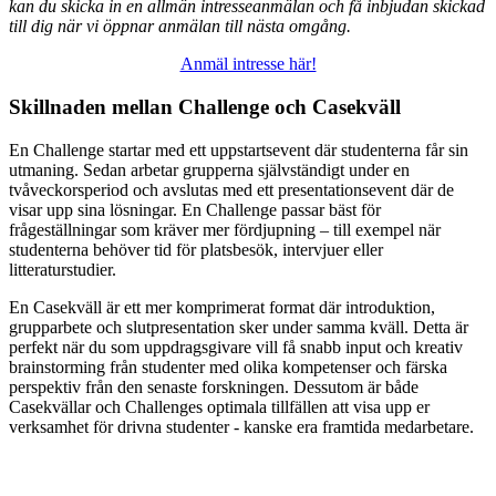
kan du skicka in en allmän intresseanmälan och få inbjudan skickad
till dig när vi öppnar anmälan till nästa omgång.
Anmäl intresse här!
Skillnaden mellan Challenge och Casekväll
En Challenge startar med ett uppstartsevent där studenterna får sin
utmaning. Sedan arbetar grupperna självständigt under en
tvåveckorsperiod och avslutas med ett presentationsevent där de
visar upp sina lösningar. En Challenge passar bäst för
frågeställningar som kräver mer fördjupning – till exempel när
studenterna behöver tid för platsbesök, intervjuer eller
litteraturstudier.
En Casekväll är ett mer komprimerat format där introduktion,
grupparbete och slutpresentation sker under samma kväll. Detta är
perfekt när du som uppdragsgivare vill få snabb input och kreativ
brainstorming från studenter med olika kompetenser och färska
perspektiv från den senaste forskningen. Dessutom är både
Casekvällar och Challenges optimala tillfällen att visa upp er
verksamhet för drivna studenter - kanske era framtida medarbetare.