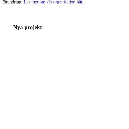
förändring.
Läs mer om vår organisation här.
Nya projekt
Automatiserat flöde för färdigvikta textilier till
packstation
Automatisk sortering av tvätt med robotarm,
visionsystem, RFID och smart identifiering
Hållbar användning av AI-tjänster i kommunen
Hjälp Ängelholms kommun få bättre koll på gång-
och cykeltrafiken